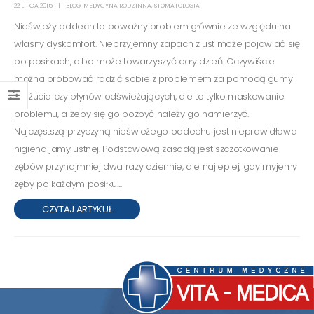
22 LIPCA 2015
BLOG
,
MEDYCYNA RODZINNA
,
STOMATOLOGIA
Nieświeży oddech to poważny problem głównie ze względu na
własny dyskomfort. Nieprzyjemny zapach z ust może pojawiać się
po posiłkach, albo może towarzyszyć cały dzień. Oczywiście
można próbować radzić sobie z problemem za pomocą gumy
do żucia czy płynów odświeżających, ale to tylko maskowanie
problemu, a żeby się go pozbyć należy go namierzyć.
Najczęstszą przyczyną nieświeżego oddechu jest nieprawidłowa
higiena jamy ustnej. Podstawową zasadą jest szczotkowanie
zębów przynajmniej dwa razy dziennie, ale najlepiej, gdy myjemy
zęby po każdym posiłku....
CZYTAJ ARTYKUŁ