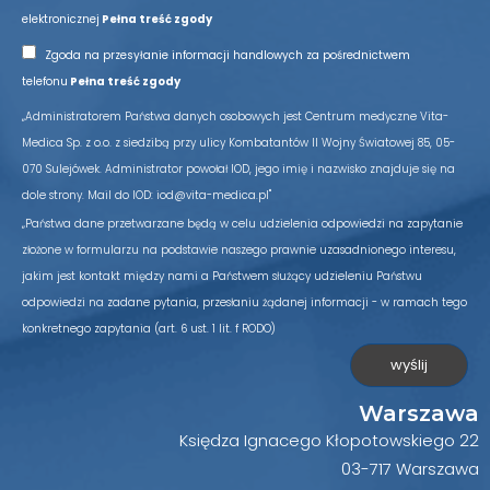
elektronicznej
Pełna treść zgody
Zgoda na przesyłanie informacji handlowych za pośrednictwem
telefonu
Pełna treść zgody
„Administratorem Państwa danych osobowych jest Centrum medyczne Vita-
Medica Sp. z o.o. z siedzibą przy ulicy Kombatantów II Wojny Światowej 85, 05-
070 Sulejówek. Administrator powołał IOD, jego imię i nazwisko znajduje się na
dole strony. Mail do IOD: iod@vita-medica.pl"
„Państwa dane przetwarzane będą w celu udzielenia odpowiedzi na zapytanie
złożone w formularzu na podstawie naszego prawnie uzasadnionego interesu,
jakim jest kontakt między nami a Państwem służący udzieleniu Państwu
odpowiedzi na zadane pytania, przesłaniu żądanej informacji - w ramach tego
konkretnego zapytania (art. 6 ust. 1 lit. f RODO)
Warszawa
Księdza Ignacego Kłopotowskiego 22
03-717 Warszawa