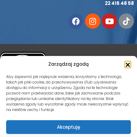
22 416 48 58
Zarządzaj zgodą
Aby zapewnić jak najlepsze wrażenia, korzystamy z technologii,
takich jak pliki cookie, do przechowywania i/lub uzyskiwania
dostępu do informacji o urządzeniu. Zgoda na te technologie
pozwoli nam przetwarzać dane, takie jak zachowanie podczas
przeglądania lub unikalne identyfikatory na tej stronie. Brak
PRZYCHODNIA VITA-MEDICA POSIADA CERTYFIKAT
wyrażenia zgody lub wycofanie zgody może niekorzystnie wpłynąć
AKREDYTACYJNY PODSTAWOWEJ OPIEKI ZDROWOTNEJ.
na niektóre cechy i funkcje.
Inspektorem Ochrony Danych osobowych jest Martyna Zwolińska.
Akceptuję
Kontakt możliwy jest mailowo pod adresem
iod@vita-medica.pl