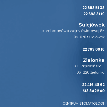
22 698 51 38
22 698 31 19
Sulejówek
Kombatanów II Wojny Światowej 85
05-070 Sulejówek
22 783 00 16
Zielonka
ul. Jagiellońska 6
05-220 Zielonka
22 416 48 62
513 842 540
CENTRUM STOMATOLOGII